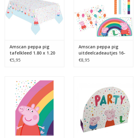
Amscan peppa pig
Amscan peppa pig
tafelkleed 1.80 x 1.20
uitdeelcadeautjes 16-
meter
delig
€5,95
€8,95