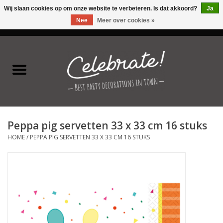
Wij slaan cookies op om onze website te verbeteren. Is dat akkoord?
Ja
Nee
Meer over cookies »
0 Artikelen - €0,00
Home
Latex ballonnen
Folie ballonnen
Peppa pig servetten 33 x 33 cm 16 stuks
Verjaardag thema's
HOME
/
PEPPA PIG SERVETTEN 33 X 33 CM 16 STUKS
Feestversiering
Speciale momenten
Kinderfeestjes