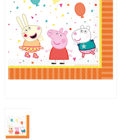
Cadeaus
Schmink&beauty
Accessoires