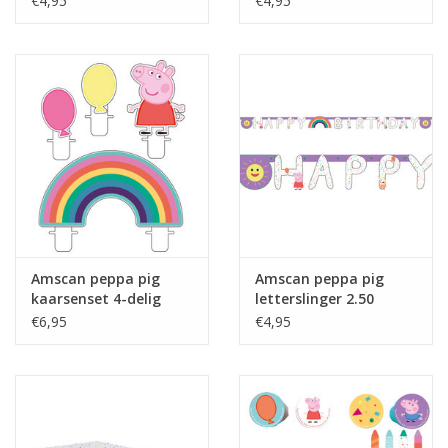
€4,95
€4,95
Amscan peppa pig
Amscan peppa pig
kaarsenset 4-delig
letterslinger 2.50
meter
€6,95
€4,95