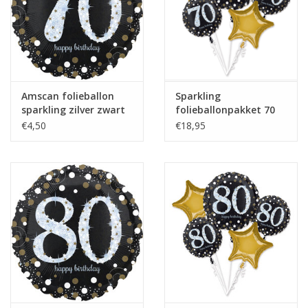
Amscan folieballon
Sparkling
sparkling zilver zwart
folieballonpakket 70
70 jaar 45 cm
jaar 5-delig
€4,50
€18,95