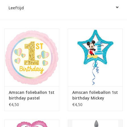
Leeftijd
Cadeaus
Schmink&beauty
Accessoires
Amscan folieballon 1st
Amscan folieballon 1st
birthday pastel
birthday Mickey
roze/goud 43 cm
Mouse 48 cm
€4,50
€4,50