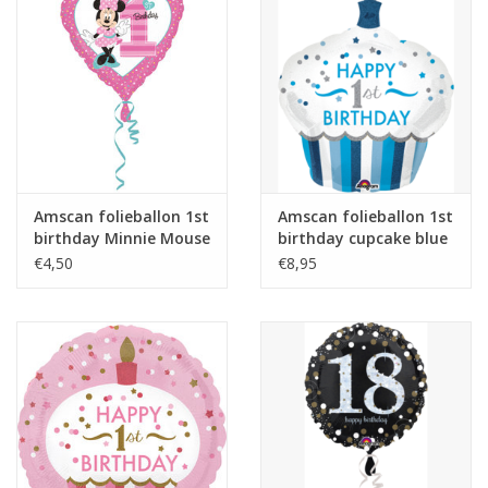
Amscan folieballon 1st
Amscan folieballon 1st
birthday Minnie Mouse
birthday cupcake blue
43 cm
73 x 91 cm
€4,50
€8,95