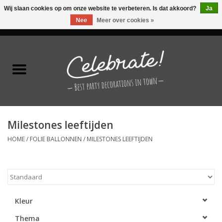
Wij slaan cookies op om onze website te verbeteren. Is dat akkoord?
Ja
Nee
Meer over cookies »
0 Artikelen - €0,00
Home
Latex ballonnen
Folie ballonnen
Milestones leeftijden
Verjaardag thema's
HOME
/
FOLIE BALLONNEN
/
MILESTONES LEEFTIJDEN
Feestversiering
Speciale momenten
Kleur
Kinderfeestjes
Thema