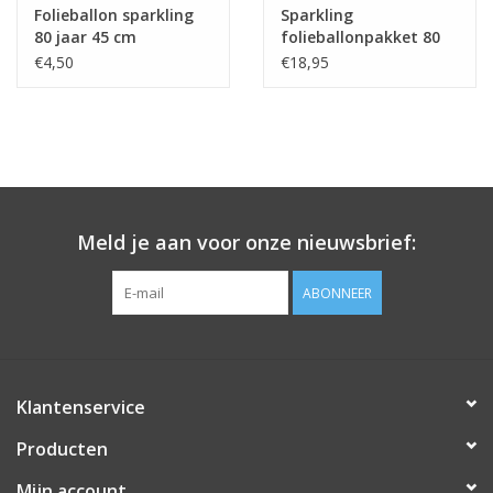
Folieballon sparkling
Sparkling
80 jaar 45 cm
folieballonpakket 80
zwart/zilver
jaar 5-delig
€4,50
€18,95
Meld je aan voor onze nieuwsbrief:
ABONNEER
Klantenservice
Producten
Mijn account