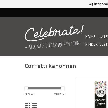
Wij slaan coo
HOME
LATE
KINDERFEEST
Confetti kanonnen
Confetti kanon multi k
cm
TOEVOEGEN AAN WIN
Min: €
0
Max: €
10