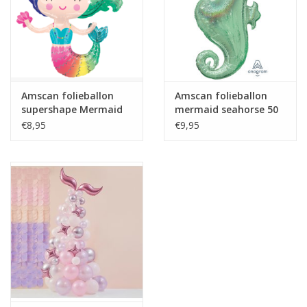
Amscan folieballon
Amscan folieballon
supershape Mermaid
mermaid seahorse 50
73 x 76 cm
x 96 cm
€8,95
€9,95