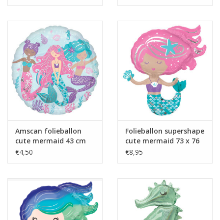
Amscan folieballon
Folieballon supershape
cute mermaid 43 cm
cute mermaid 73 x 76
cm
€4,50
€8,95