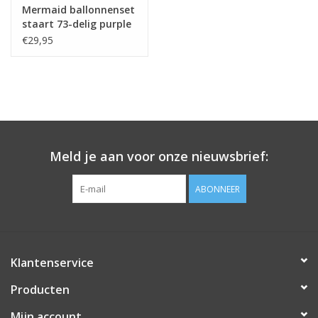
Mermaid ballonnenset
staart 73-delig purple
pink
€29,95
Meld je aan voor onze nieuwsbrief:
ABONNEER
Klantenservice
Producten
Mijn account