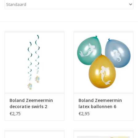
servetten, zeemeermin uitdeelzakjes en nog veel meer
zeemeermin versieringen. Kortom, alles wat je nodig hebt om
Cadeaus
een geslaagd zeemeermin themafeest voor de kleine
zeemeermin te organiseren!
Schmink&beauty
Accessoires
Boland Zeemeermin
Boland Zeemeermin
decoratie swirls 2
latex ballonnen 6
stuks
stuks
€2,75
€2,95