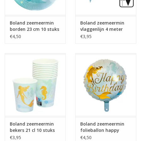
Boland zeemeermin
Boland zeemeermin
borden 23 cm 10 stuks
vlaggenlijn 4 meter
€4,50
€3,95
Boland zeemeermin
Boland zeemeermin
bekers 21 cl 10 stuks
folieballon happy
birthday 45 cm
€3,95
€4,50