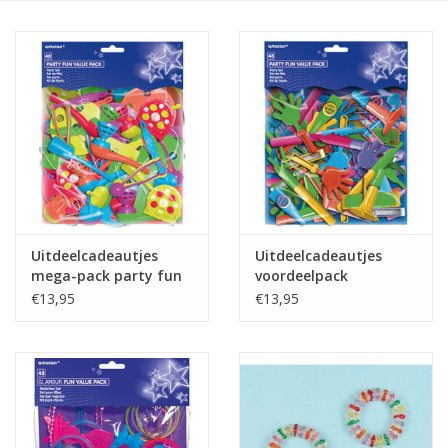
Cadeaus
Schmink&beauty
Accessoires
Uitdeelcadeautjes
Uitdeelcadeautjes
mega-pack party fun
voordeelpack
48-delig
geluidsmakers 48
€13,95
€13,95
stuks