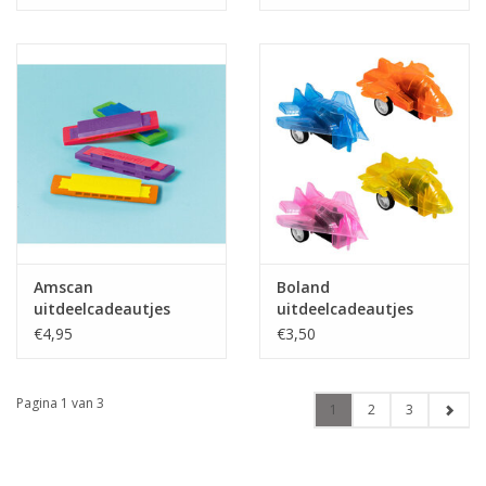
Amscan
Boland
uitdeelcadeautjes
uitdeelcadeautjes
harmonica’s 12 stuks
terugtrek straaljagers
€4,95
€3,50
4 stuks
Pagina 1 van 3
1
2
3