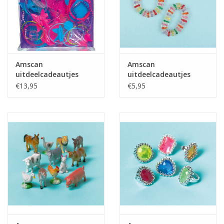
Amscan
Amscan
uitdeelcadeautjes
uitdeelcadeautjes
voordeelpack glamour
armbanden crystal 8
€13,95
€5,95
48 stuks
stuks