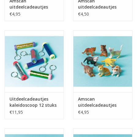
Amscan
Amscan
uitdeelcadeautjes
uitdeelcadeautjes
boerderij dieren 12
juwelen ringen 18
€4,95
€4,50
stuks
stuks
Uitdeelcadeautjes
Amscan
kaleidoscoop 12 stuks
uitdeelcadeautjes
katten 12-delig
€11,95
€4,95