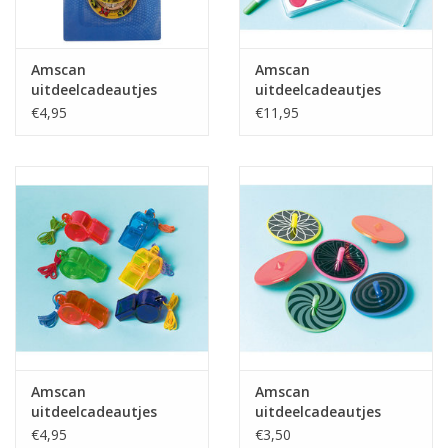
Amscan
Amscan
uitdeelcadeautjes
uitdeelcadeautjes
piraten puzzels 8
schminksetje 12 stuks
€4,95
€11,95
stuks
Amscan
Amscan
uitdeelcadeautjes
uitdeelcadeautjes
sport fluitjes 12 stuks
tollen 12 stuks
€4,95
€3,50