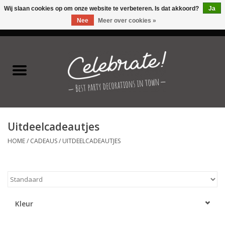
Wij slaan cookies op om onze website te verbeteren. Is dat akkoord?
Ja
Nee
Meer over cookies »
0 Artikelen - €0,00
Home
Latex ballonnen
Folie ballonnen
Uitdeelcadeautjes
Verjaardag thema's
HOME
/
CADEAUS
/
UITDEELCADEAUTJES
Feestversiering
Speciale momenten
Kleur
Kinderfeestjes