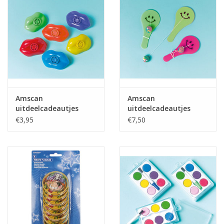
Amscan
Amscan
uitdeelcadeautjes
uitdeelcadeautjes
lipfluitjes 12 stuks
paddle ball 12 stuks
€3,95
€7,50