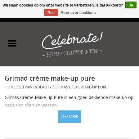
Wij slaan cookies op om onze website te verbeteren. Is dat akkoord?
Ja
Nee
Meer over cookies »
0 Artikelen - €0,00
Home
Latex ballonnen
Folie ballonnen
Grimad crème make-up pure
Verjaardag thema's
HOME
/
SCHMINK&BEAUTY
/
GRIMAS CRÈME MAKE-UP PURE
Grimas Crème Make-up Pure is een goed dekkende make-up op
Feestversiering
basis van oliën en wassen.
Crème Make-up Pure wordt gebruikt bij de visagie en als theater
LEES MEER
Speciale momenten
make-up.
Door de wassen en oliën laat Crème Make-up Pure
zich makkelijk vervagen en is daarom bij uitstek geschikt voor
Kinderfeestjes