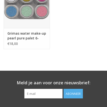
Grimas water make-up
pearl pure palet 6-
delig
€18,00
Meld je aan voor onze nieuwsbrief:
ABONNEER