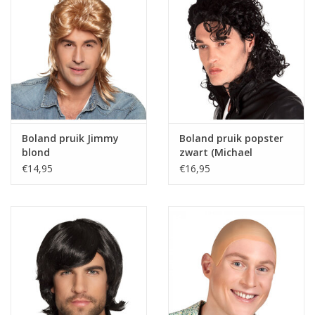
Boland pruik Jimmy
Boland pruik popster
blond
zwart (Michael
Jackson)
€14,95
€16,95