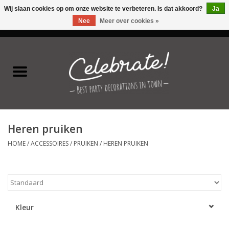
Wij slaan cookies op om onze website te verbeteren. Is dat akkoord?
Ja
Nee
Meer over cookies »
0 Artikelen - €0,00
Home
Latex ballonnen
Folie ballonnen
Heren pruiken
Verjaardag thema's
HOME
/
ACCESSOIRES
/
PRUIKEN
/
HEREN PRUIKEN
Feestversiering
Speciale momenten
Kleur
Kinderfeestjes