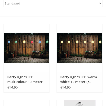
Cadeaus
Schmink&beauty
Accessoires
Party lights LED
Party lights LED warm
multicolour 10 meter
white 10 meter (50
(50 lampjes)
lampjes)
€14,95
€14,95