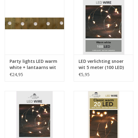
Party lights LED warm
LED verlichting snoer
white + lantaarns wit
wit 5 meter (100 LED)
7.2 meter
€24,95
€5,95