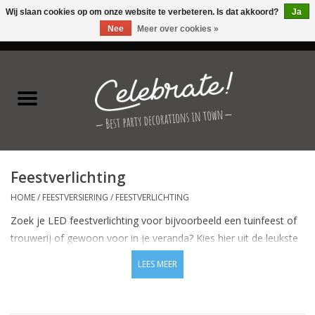
Wij slaan cookies op om onze website te verbeteren. Is dat akkoord?
Ja
Nee
Meer over cookies »
0 Artikelen - €0,00
Home
Latex ballonnen
Folie ballonnen
Feestverlichting
Verjaardag thema's
HOME
/
FEESTVERSIERING
/
FEESTVERLICHTING
Zoek je LED feestverlichting voor bijvoorbeeld een tuinfeest of
Feestversiering
trouwerij of gewoon voor in je veranda? Kies hier uit de leukste
LED feestverlichting geschikt voor zowel binnen- als
LEES MEER
Speciale momenten
buitengebruik.
Kinderfeestjes