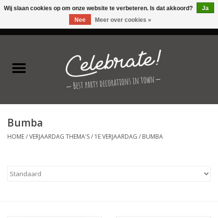
Wij slaan cookies op om onze website te verbeteren. Is dat akkoord?
Ja
Nee
Meer over cookies »
0 Artikelen - €0,00
Home
Latex ballonnen
Folie ballonnen
Bumba
Verjaardag thema's
HOME
/
VERJAARDAG THEMA'S
/
1E VERJAARDAG
/
BUMBA
Feestversiering
Speciale momenten
Kinderfeestjes