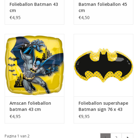
Folieballon Batman 43
Batman folieballon 45
cm
cm
€4,95
€4,50
Amscan folieballon
Folieballon supershape
batman 43 cm
Batman sign 76 x 43
cm
€4,95
€9,95
Pagina 1 van 2
1
2