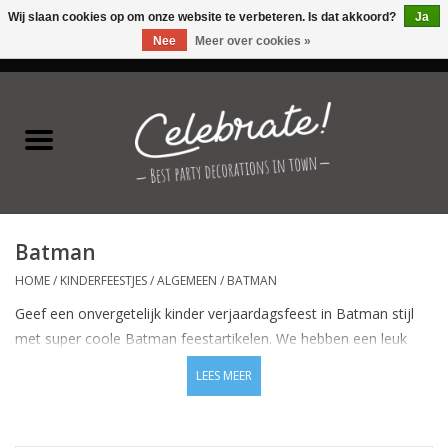
Wij slaan cookies op om onze website te verbeteren. Is dat akkoord?
Ja
Nee
Meer over cookies »
0 Artikelen - €0,00
Home
Latex ballonnen
Folie ballonnen
Batman
Verjaardag thema's
HOME
/
KINDERFEESTJES
/
ALGEMEEN
/
BATMAN
Geef een onvergetelijk kinder verjaardagsfeest in Batman stijl
Feestversiering
met super coole Batman feestartikelen. We hebben een leuk
Batman assortiment voor je samengesteld, Batman
LEES MEER
Speciale momenten
uitnodigingen, Batman bordjes, Batman ballonnen en nog veel
meer decoraties met Gotham's stoerste superheld.
Kinderfeestjes