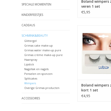
Boland wimpers 
SPECIALE MOMENTEN
veren 1 set
€5,95
KINDERFEESTJES
CADEAUS
Boland wimpers zilver 
SCHMINK&BEAUTY
Glittergel
Grimas cake make-up
Grimas water make-up pure
Grimas crème make-up pure
Haarspray
Lipstick
Nagellak en nagels
Penselen en sponzen
Splitcakes
Wimpers
Boland wimpers z
Overige Grimas producten
kort 1 set
€4,95
ACCESSOIRES