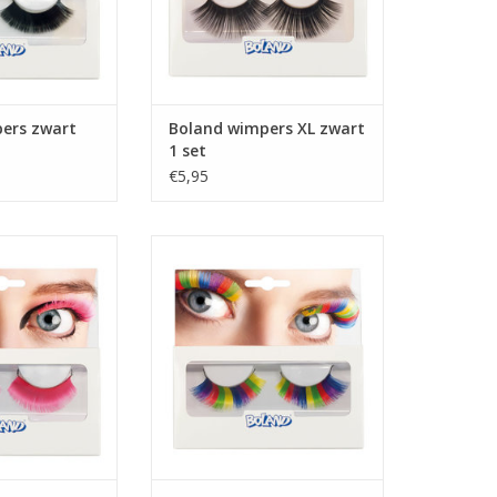
ers zwart
Boland wimpers XL zwart
1 set
€5,95
neonroze 1 set
Boland wimpers
regenboogkleuren 1 set
 WINKELWAGEN
TOEVOEGEN AAN WINKELWAGEN