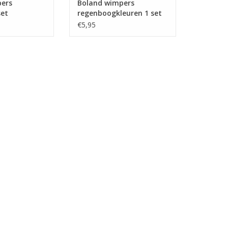
ers
Boland wimpers
set
regenboogkleuren 1 set
€5,95