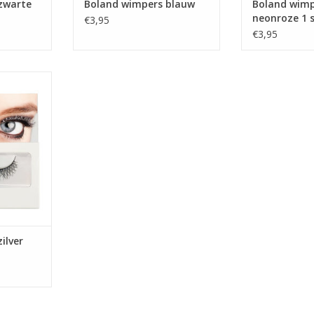
zwarte
Boland wimpers blauw
Boland wimp
neonroze 1 
€3,95
€3,95
kort 1 set
ilver