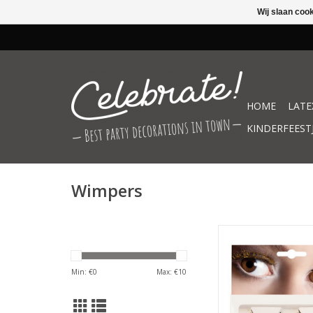
Wij slaan coo
HOME
LATE
KINDERFEEST
Wimpers
Boland wimpers goud 
TOEVOEGEN AAN WIN
Min: €
0
Max: €
10