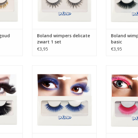
goud
Boland wimpers delicate
Boland wimp
zwart 1 set
basic
€3,95
€3,95
e veren 1
Boland wimpers blauw
Boland wimpers 
TOEVOEGEN AAN WINKELWAGEN
TOEVOEGEN AAN
KELWAGEN