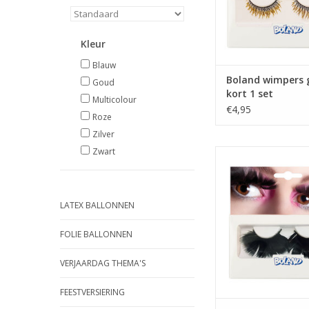
Kleur
Blauw
Boland wimpers 
Goud
kort 1 set
Multicolour
€4,95
Roze
Zilver
Zwart
Boland wimpers zwart
set
TOEVOEGEN AAN WIN
LATEX BALLONNEN
FOLIE BALLONNEN
VERJAARDAG THEMA'S
FEESTVERSIERING