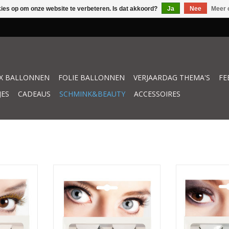
kies op om onze website te verbeteren. Is dat akkoord?
Ja
Nee
Meer 
X BALLONNEN
FOLIE BALLONNEN
VERJAARDAG THEMA'S
FE
JES
CADEAUS
SCHMINK&BEAUTY
ACCESSOIRES
kort 1 set
Boland wimpers delicate zwart 1
Boland wimpers 
set
KELWAGEN
TOEVOEGEN AAN
TOEVOEGEN AAN WINKELWAGEN