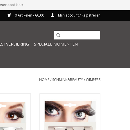
over cookies »
0 Artikelen - €0,00
Mijn account / Registreren
ESTVERSIERING
SPECIALE MOMENTEN
HOME
/
SCHMINK&BEAUTY
/
WIMPERS
zwart basic
Boland wimpers XL zwart 1 set
 WINKELWAGEN
TOEVOEGEN AAN WINKELWAGEN