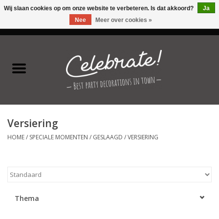
Wij slaan cookies op om onze website te verbeteren. Is dat akkoord?
Ja
Nee
Meer over cookies »
0 Artikelen - €0,00
Home
Latex ballonnen
Folie ballonnen
Versiering
Verjaardag thema's
HOME
/
SPECIALE MOMENTEN
/
GESLAAGD
/
VERSIERING
Feestversiering
Speciale momenten
Thema
Kinderfeestjes