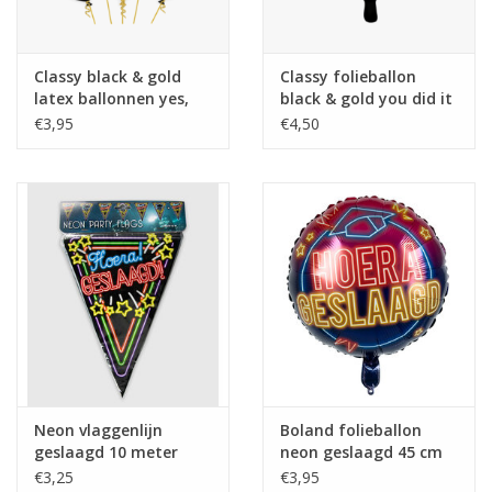
Classy black & gold
Classy folieballon
latex ballonnen yes,
black & gold you did it
you did it 6 stuks
46 cm
€3,95
€4,50
Neon vlaggenlijn
Boland folieballon
geslaagd 10 meter
neon geslaagd 45 cm
€3,25
€3,95