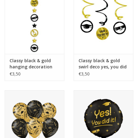
Classy black & gold
Classy black & gold
hanging decoration
swirl deco yes, you did
You did it! 1.20 meter
it 3-delig
€3,50
€3,50