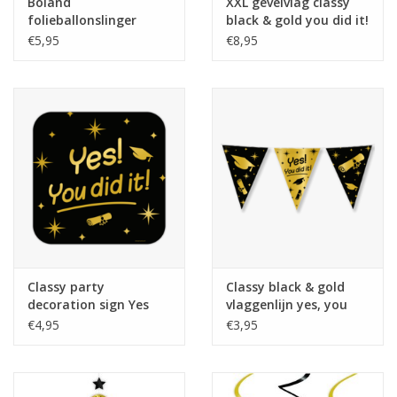
Boland
XXL gevelvlag classy
folieballonslinger
black & gold you did it!
geslaagd goud
150 x 90 cm
€5,95
€8,95
Classy party
Classy black & gold
decoration sign Yes
vlaggenlijn yes, you
you did it!
did it 10 meter
€4,95
€3,95