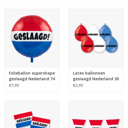
Cadeaus
Schmink&beauty
Accessoires
Folieballon supershape
Latex ballonnen
geslaagd Nederland 74
geslaagd Nederland 30
cm
cm 6 stuks
€7,95
€2,95