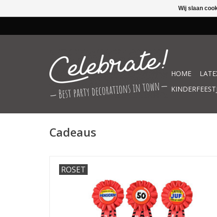
Wij slaan coo
HOME
LATE
KINDERFEEST
Cadeaus
ROSET