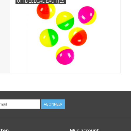
UITDEELCADEAUTJES
ABONNEER
cten
Mijn account