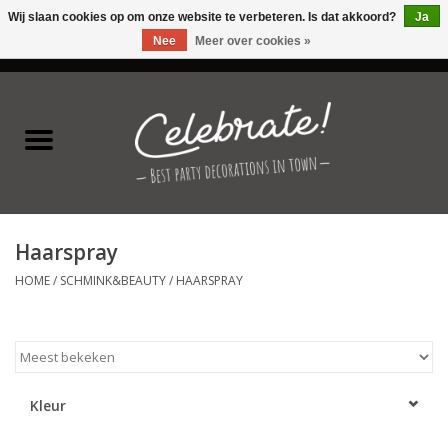
Wij slaan cookies op om onze website te verbeteren. Is dat akkoord?
Ja
Nee
Meer over cookies »
0 Artikelen - €0,00
Home
Latex ballonnen
Folie ballonnen
Haarspray
Verjaardag thema's
HOME
/
SCHMINK&BEAUTY
/
HAARSPRAY
Feestversiering
Speciale momenten
Kleur
Kinderfeestjes