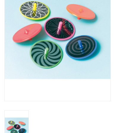
Cadeaus
Schmink&beauty
Accessoires