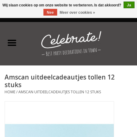
Wij slaan cookies op om onze website te verbeteren. Is dat akkoord?
Ja
Nee
Meer over cookies »
0 Artikelen - €0,00
Home
Latex ballonnen
Folie ballonnen
Amscan uitdeelcadeautjes tollen 12
Verjaardag thema's
stuks
HOME
/
AMSCAN UITDEELCADEAUTJES TOLLEN 12 STUKS
Feestversiering
Speciale momenten
Kinderfeestjes