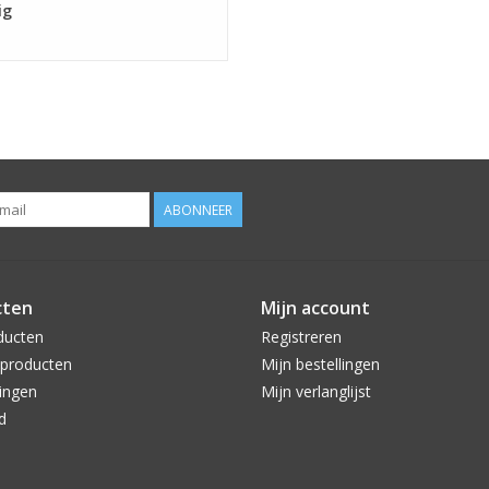
ig
ABONNEER
cten
Mijn account
ducten
Registreren
producten
Mijn bestellingen
ingen
Mijn verlanglijst
d