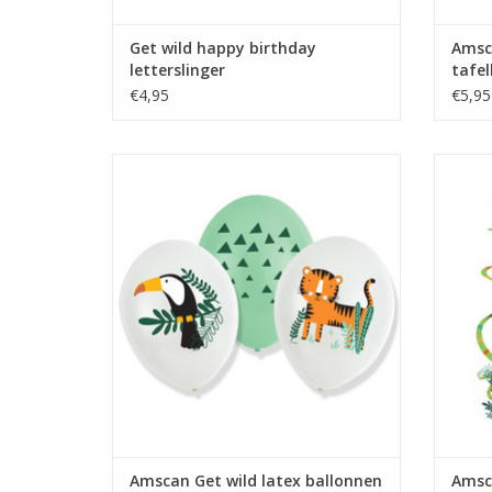
Get wild happy birthday
Amsc
letterslinger
tafel
€4,95
€5,95
Amscan Get wild latex ballonnen 6 stuks
Amsca
TOEVOEGEN AAN WINKELWAGEN
TO
Amscan Get wild latex ballonnen
Amsc