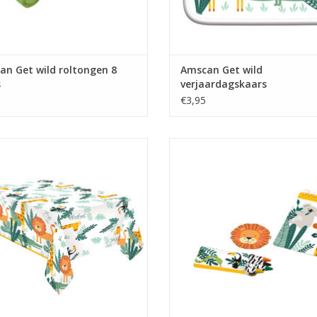
n Get wild roltongen 8
Amscan Get wild
s
verjaardagskaars
€3,95
Get wild papieren tafelkleed 120 x
Amscan Get wild uitdeelcadeautj
180 cm
delig
EVOEGEN AAN WINKELWAGEN
TOEVOEGEN AAN WINKELWA