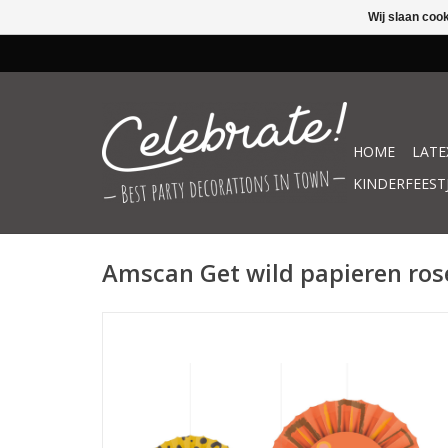
Wij slaan coo
HOME
LATE
KINDERFEEST
Amscan Get wild papieren rose