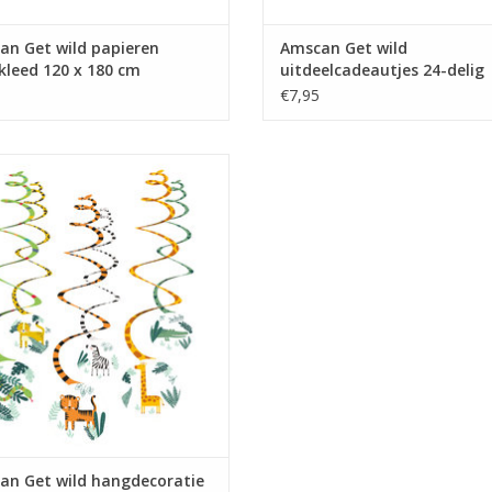
an Get wild papieren
Amscan Get wild
kleed 120 x 180 cm
uitdeelcadeautjes 24-delig
€7,95
n Get wild hangdecoratie 6-delig
EVOEGEN AAN WINKELWAGEN
an Get wild hangdecoratie