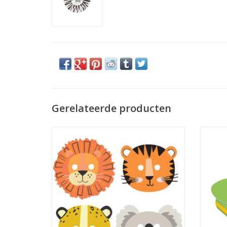
Gerelateerde producten
Amscan Get wild kartonnen maskers 8
Ams
stuks
TO
TOEVOEGEN AAN WINKELWAGEN