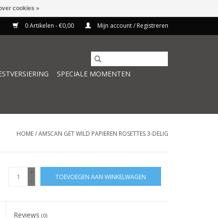
over cookies »
0 Artikelen - €0,00
Mijn account / Registreren
ESTVERSIERING
SPECIALE MOMENTEN
HOME
/
AMSCAN GET WILD PAPIEREN ROSETTES 3-DELIG
+
TOEVOEGEN AAN WINKELWAGEN
-
Reviews
(0)