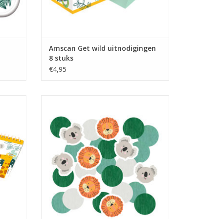
Amscan Get wild uitnodigingen
8 stuks
€4,95
es 24-
Amscan Get wild papieren confetti 14
gram
GEN
TOEVOEGEN AAN WINKELWAGEN