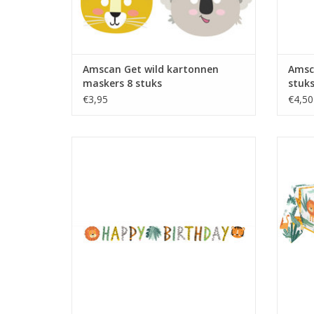
Amscan Get wild kartonnen
Amsca
maskers 8 stuks
stuk
€3,95
€4,50
Get wild happy birthday letterslinger
Amscan 
TOEVOEGEN AAN WINKELWAGEN
TO