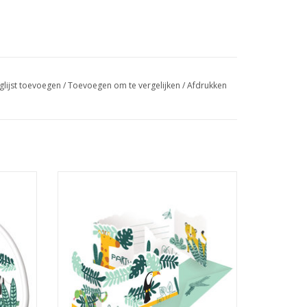
glijst toevoegen
/
Toevoegen om te vergelijken
/
Afdrukken
aars
Amscan Get wild uitnodigingen 8 stuks
GEN
TOEVOEGEN AAN WINKELWAGEN