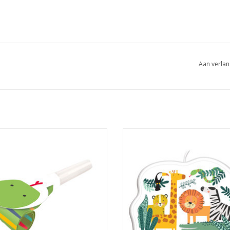
Aan verlan
can Get wild roltongen 8 stuks
Amscan Get wild verjaardagsk
EVOEGEN AAN WINKELWAGEN
TOEVOEGEN AAN WINKELWA