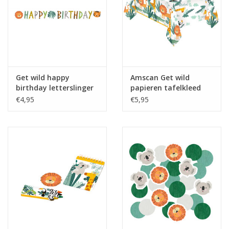
Get wild happy
Amscan Get wild
birthday letterslinger
papieren tafelkleed
120 x 180 cm
€4,95
€5,95