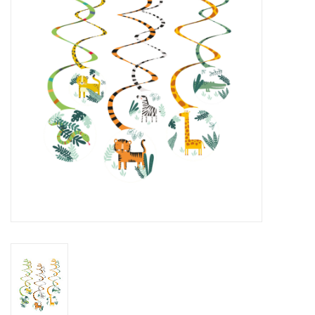
Cadeaus
Schmink&beauty
Accessoires