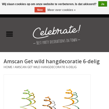
Wij slaan cookies op om onze website te verbeteren. Is dat akkoord?
Ja
Nee
Meer over cookies »
0 Artikelen - €0,00
Home
Latex ballonnen
Folie ballonnen
Amscan Get wild hangdecoratie 6-delig
Verjaardag thema's
HOME
/
AMSCAN GET WILD HANGDECORATIE 6-DELIG
Feestversiering
Speciale momenten
Kinderfeestjes