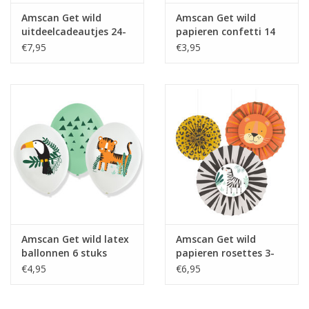
Amscan Get wild
Amscan Get wild
uitdeelcadeautjes 24-
papieren confetti 14
delig
gram
€7,95
€3,95
Amscan Get wild latex
Amscan Get wild
ballonnen 6 stuks
papieren rosettes 3-
delig
€4,95
€6,95