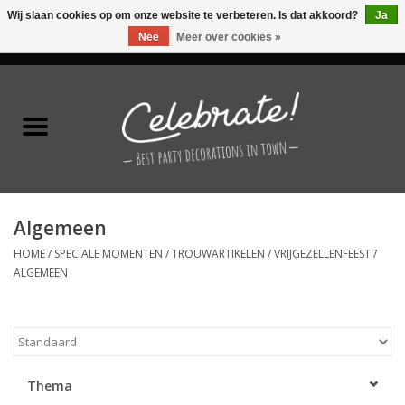
Wij slaan cookies op om onze website te verbeteren. Is dat akkoord?
Ja
Nee
Meer over cookies »
0 Artikelen - €0,00
Home
Latex ballonnen
Folie ballonnen
Algemeen
Verjaardag thema's
HOME
/
SPECIALE MOMENTEN
/
TROUWARTIKELEN
/
VRIJGEZELLENFEEST
/
ALGEMEEN
Feestversiering
Speciale momenten
Thema
Kinderfeestjes