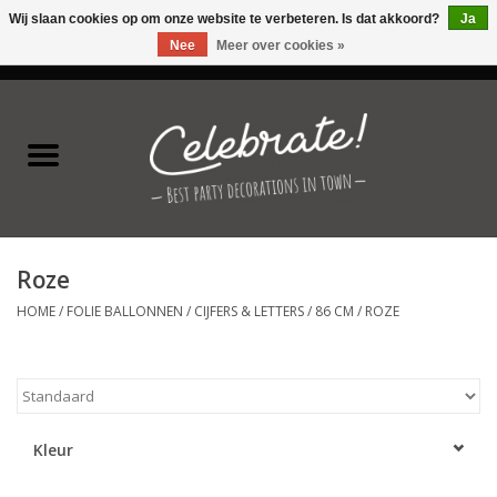
Wij slaan cookies op om onze website te verbeteren. Is dat akkoord?
Ja
Nee
Meer over cookies »
0 Artikelen - €0,00
Home
Latex ballonnen
Folie ballonnen
Roze
Verjaardag thema's
HOME
/
FOLIE BALLONNEN
/
CIJFERS & LETTERS
/
86 CM
/
ROZE
Feestversiering
Speciale momenten
Kleur
Kinderfeestjes