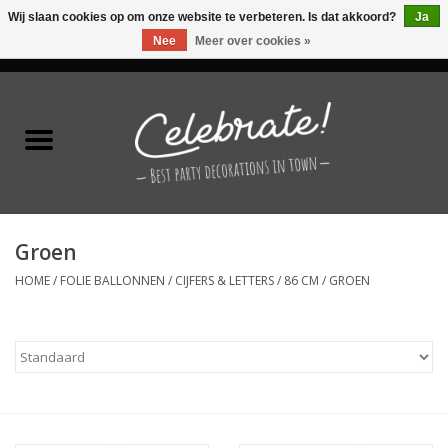
Wij slaan cookies op om onze website te verbeteren. Is dat akkoord?
Ja
Nee
Meer over cookies »
0 Artikelen - €0,00
Home
Latex ballonnen
Folie ballonnen
Groen
Verjaardag thema's
HOME
/
FOLIE BALLONNEN
/
CIJFERS & LETTERS
/
86 CM
/
GROEN
Feestversiering
Speciale momenten
Kinderfeestjes