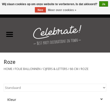
Wij slaan cookies op om onze website te verbeteren. Is dat akkoord?
Ja
Nee
Meer over cookies »
0 Artikelen - €0,00
Home
Latex ballonnen
Folie ballonnen
Roze
Verjaardag thema's
HOME
/
FOLIE BALLONNEN
/
CIJFERS & LETTERS
/
66 CM
/
ROZE
Feestversiering
Speciale momenten
Kleur
Kinderfeestjes