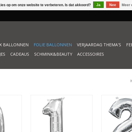
kies op om onze website te verbeteren. Is dat akkoord?
Ja
Nee
Meer 
X BALLONNEN
FOLIE BALLONNEN
VERJAARDAG THEMA'S
FE
JES
CADEAUS
SCHMINK&BEAUTY
ACCESSOIRES
er 0 40 cm
Folieballon zilver cijfer 1 40 cm
Folieballon zilve
KELWAGEN
TOEVOEGEN AAN WINKELWAGEN
TOEVOEGEN AAN