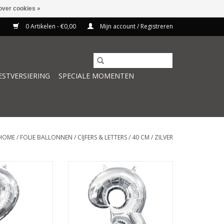
over cookies »
0 Artikelen - €0,00
Mijn account / Registreren
ESTVERSIERING
SPECIALE MOMENTEN
HOME
/
FOLIE BALLONNEN
/
CIJFERS & LETTERS
/
40 CM
/
ZILVER
r cijfer 2 40 cm
Folieballon zilver cijfer 3 40 cm
 WINKELWAGEN
TOEVOEGEN AAN WINKELWAGEN