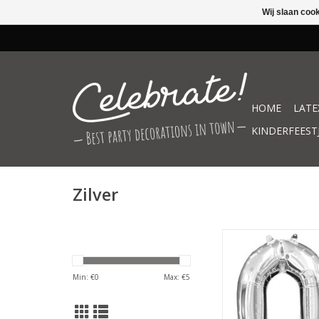
Wij slaan coo
HOME
LATE
KINDERFEEST
Zilver
Folieballon zilver cijf
TOEVOEGEN AAN WIN
Min: €
0
Max: €
5