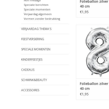
Non message
Folieballon zilver 
Speciale berichten
40 cm
Speciale momenten
€1,95
Verjaardag algemeen
Vormen zonder bedrukking
Folieballon zilver cijf
VERJAARDAG THEMA'S
TOEVOEGEN AAN WIN
FEESTVERSIERING
SPECIALE MOMENTEN
KINDERFEESTJES
CADEAUS
SCHMINK&BEAUTY
Folieballon zilver 
40 cm
ACCESSOIRES
€1,95