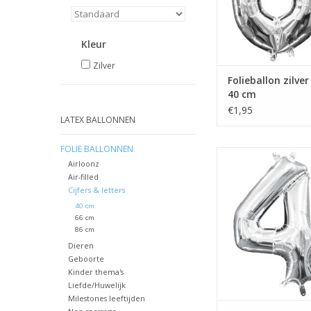
Kleur
Zilver
Folieballon zilver 
40 cm
€1,95
LATEX BALLONNEN
FOLIE BALLONNEN
Folieballon zilver cijf
Airloonz
TOEVOEGEN AAN WIN
Air-filled
Cijfers & letters
40 cm
66 cm
86 cm
Dieren
Geboorte
Kinder thema's
Liefde/Huwelijk
Milestones leeftijden