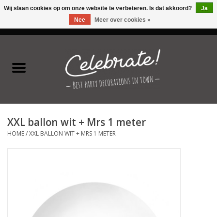
Wij slaan cookies op om onze website te verbeteren. Is dat akkoord?
Ja
Nee
Meer over cookies »
0 Artikelen - €0,00
Home
Latex ballonnen
Folie ballonnen
XXL ballon wit + Mrs 1 meter
Verjaardag thema's
HOME
/
XXL BALLON WIT + MRS 1 METER
Feestversiering
Speciale momenten
Kinderfeestjes