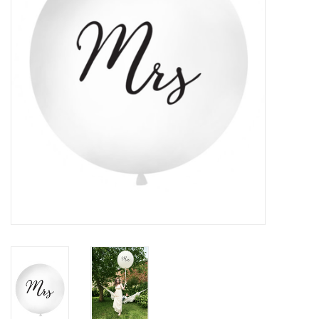
Cadeaus
Schmink&beauty
Accessoires