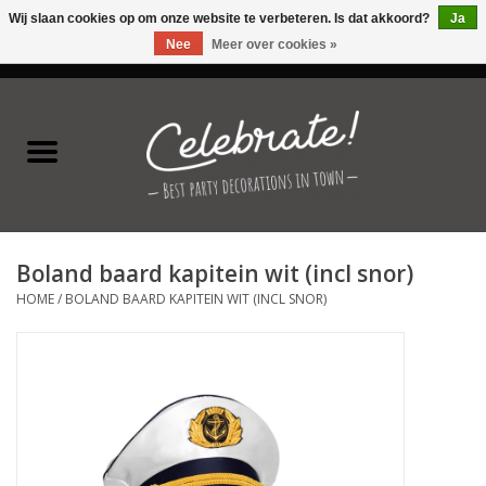
Wij slaan cookies op om onze website te verbeteren. Is dat akkoord?
Ja
Nee
Meer over cookies »
0 Artikelen - €0,00
Home
Latex ballonnen
Folie ballonnen
Boland baard kapitein wit (incl snor)
Verjaardag thema's
HOME
/
BOLAND BAARD KAPITEIN WIT (INCL SNOR)
Feestversiering
Speciale momenten
Kinderfeestjes