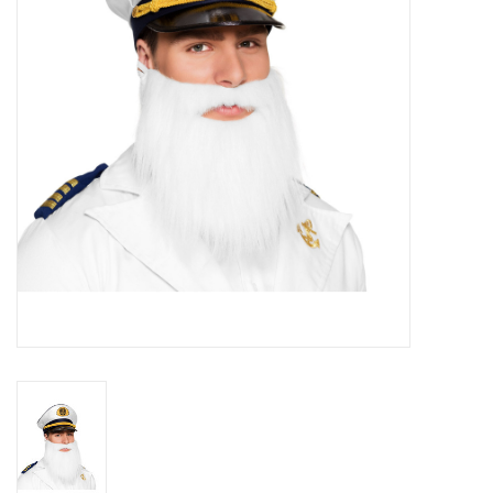
Cadeaus
Schmink&beauty
Accessoires