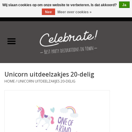
Wij slaan cookies op om onze website te verbeteren. Is dat akkoord?
Ja
Nee
Meer over cookies »
0 Artikelen - €0,00
Home
Latex ballonnen
Folie ballonnen
Unicorn uitdeelzakjes 20-delig
Verjaardag thema's
HOME
/
UNICORN UITDEELZAKJES 20-DELIG
Feestversiering
Speciale momenten
Kinderfeestjes