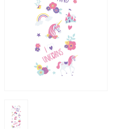
Cadeaus
Schmink&beauty
Accessoires