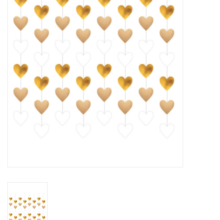
Cadeaus
Schmink&beauty
Accessoires