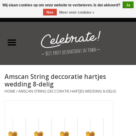
Wij slaan cookies op om onze website te verbeteren. Is dat akkoord?
Ja
Nee
Meer over cookies »
0 Artikelen - €0,00
Home
Latex ballonnen
Folie ballonnen
Amscan String deccoratie hartjes
Verjaardag thema's
wedding 8-delig
HOME
/
AMSCAN STRING DECCORATIE HARTJES WEDDING 8-DELIG
Feestversiering
Speciale momenten
Kinderfeestjes