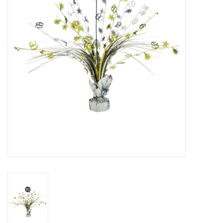
Cadeaus
Schmink&beauty
Accessoires