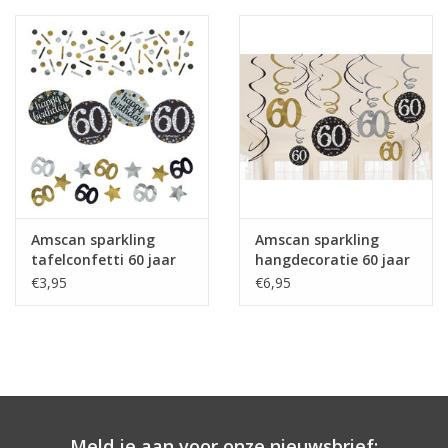
Amscan sparkling
Amscan sparkling
tafelconfetti 60 jaar
hangdecoratie 60 jaar
mix
zwart/zilver
€3,95
€6,95
Meld je aan voor onze nieuwsbrief: