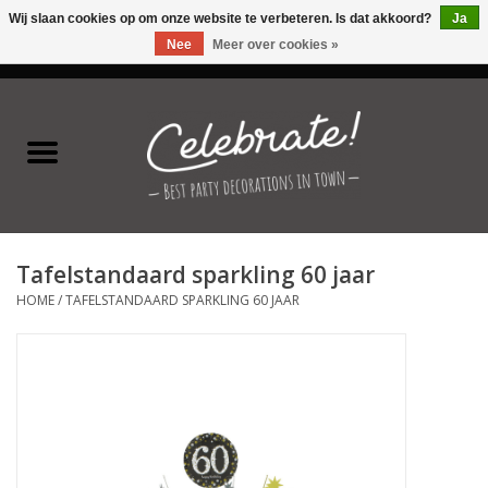
Wij slaan cookies op om onze website te verbeteren. Is dat akkoord?
Ja
Nee
Meer over cookies »
0 Artikelen - €0,00
Home
Latex ballonnen
Folie ballonnen
Tafelstandaard sparkling 60 jaar
Verjaardag thema's
HOME
/
TAFELSTANDAARD SPARKLING 60 JAAR
Feestversiering
Speciale momenten
Kinderfeestjes