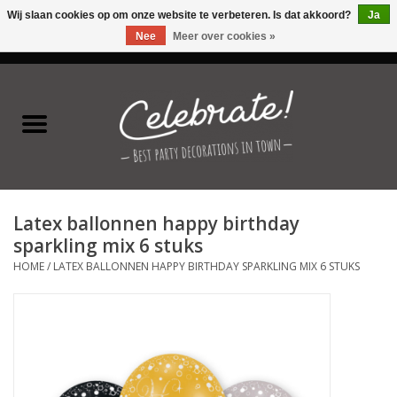
Wij slaan cookies op om onze website te verbeteren. Is dat akkoord?
Ja
Nee
Meer over cookies »
0 Artikelen - €0,00
Home
Latex ballonnen
Folie ballonnen
Latex ballonnen happy birthday
Verjaardag thema's
sparkling mix 6 stuks
HOME
/
LATEX BALLONNEN HAPPY BIRTHDAY SPARKLING MIX 6 STUKS
Feestversiering
Speciale momenten
Kinderfeestjes