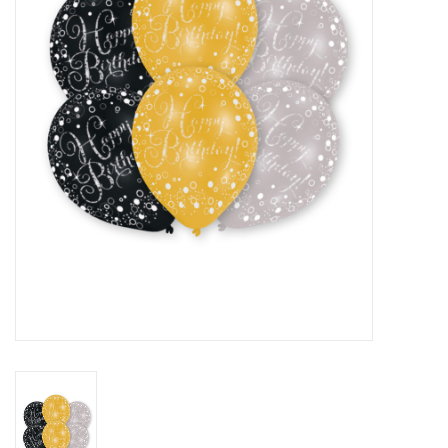
Cadeaus
Schmink&beauty
Accessoires