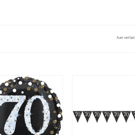
Aan verlan
 folieballon sparkling zilver zwart
Amscan sparkling vlaggenlijn 70 jaa
70 jaar 45 cm
4 meter
EVOEGEN AAN WINKELWAGEN