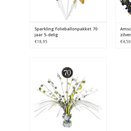
Sparkling folieballonpakket 70
Amsca
jaar 5-delig
zilve
€18,95
€4,50
Tafelstandaard sparkling 70 jaar
TOEVOEGEN AAN WINKELWAGEN