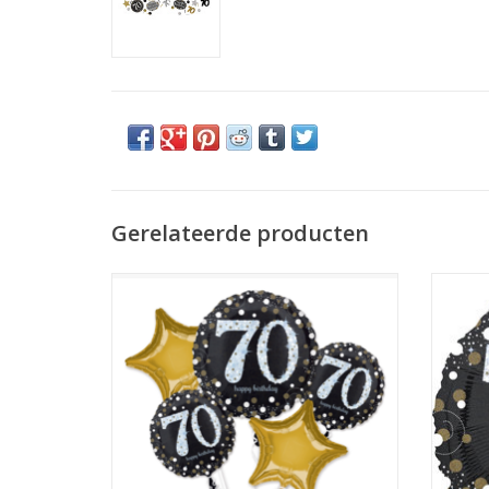
Gerelateerde producten
Sparkling folieballonpakket 70 jaar 5-delig
Amscan
TO