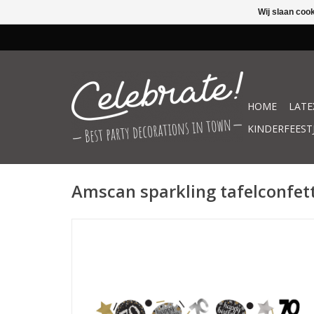
Wij slaan coo
HOME
LATE
KINDERFEEST
Amscan sparkling tafelconfett