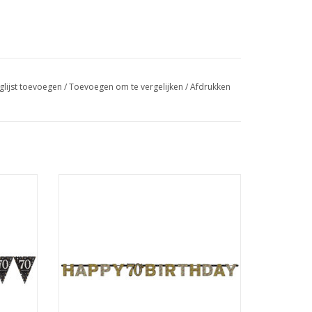
glijst toevoegen
/
Toevoegen om te vergelijken
/
Afdrukken
r zilver
Amscan sparkling letterslinger 70 jaar
goud zilver
TOEVOEGEN AAN WINKELWAGEN