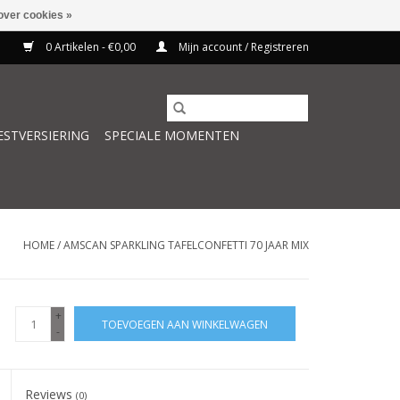
over cookies »
0 Artikelen - €0,00
Mijn account / Registreren
ESTVERSIERING
SPECIALE MOMENTEN
HOME
/
AMSCAN SPARKLING TAFELCONFETTI 70 JAAR MIX
+
TOEVOEGEN AAN WINKELWAGEN
-
Reviews
(0)