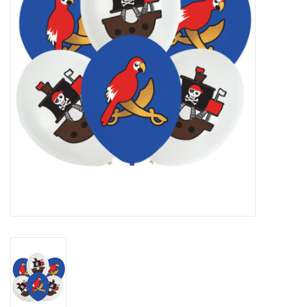
Cadeaus
Schmink&beauty
Accessoires