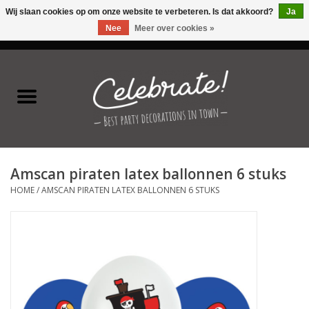
Wij slaan cookies op om onze website te verbeteren. Is dat akkoord?
Ja
Nee
Meer over cookies »
0 Artikelen - €0,00
Home
Latex ballonnen
Folie ballonnen
Amscan piraten latex ballonnen 6 stuks
Verjaardag thema's
HOME
/
AMSCAN PIRATEN LATEX BALLONNEN 6 STUKS
Feestversiering
Speciale momenten
Kinderfeestjes