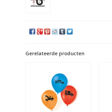
Gerelateerde producten
On the road latex ballonnen 6 stuks
Ams
TOEVOEGEN AAN WINKELWAGEN
TO