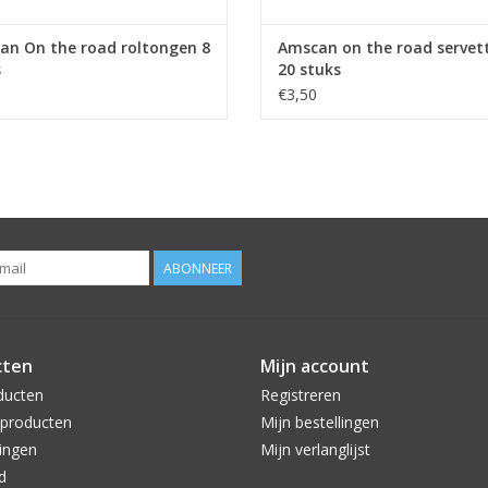
an On the road roltongen 8
Amscan on the road servet
s
20 stuks
€3,50
ABONNEER
cten
Mijn account
ducten
Registreren
producten
Mijn bestellingen
ingen
Mijn verlanglijst
d