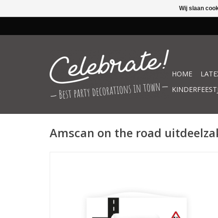
Wij slaan coo
HOME
LATE
KINDERFEEST
Amscan on the road uitdeelzak