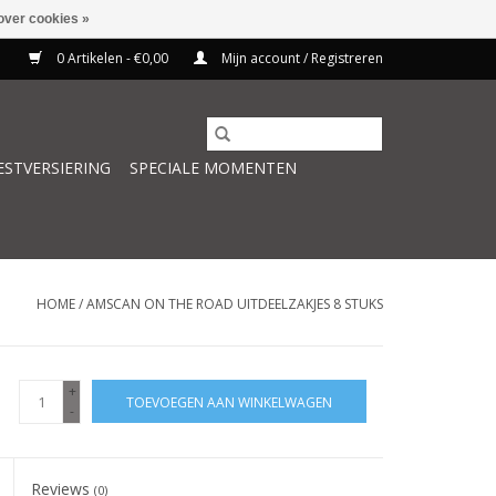
over cookies »
0 Artikelen - €0,00
Mijn account / Registreren
ESTVERSIERING
SPECIALE MOMENTEN
HOME
/
AMSCAN ON THE ROAD UITDEELZAKJES 8 STUKS
+
TOEVOEGEN AAN WINKELWAGEN
-
Reviews
(0)