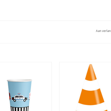
Aan verlan
can On the road bekers 8 stuks
Amscan on the road feesthoedjes 
EVOEGEN AAN WINKELWAGEN
TOEVOEGEN AAN WINKELWA