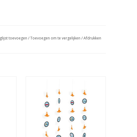
glijst toevoegen
/
Toevoegen om te vergelijken
/
Afdrukken
8 stuks
Amscan On the Road hangdecoratie 4 x
1.30 meter
GEN
TOEVOEGEN AAN WINKELWAGEN