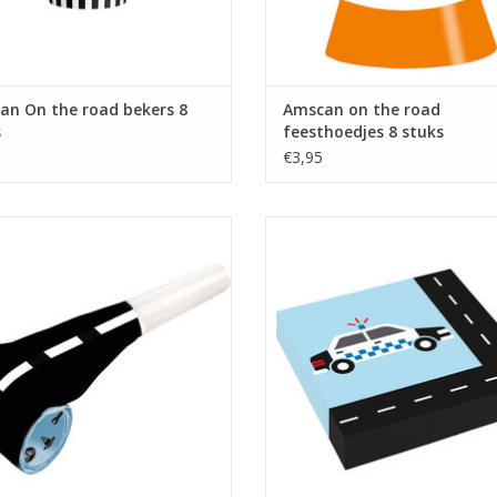
an On the road bekers 8
Amscan on the road
s
feesthoedjes 8 stuks
€3,95
n On the road roltongen 8 stuks
Amscan on the road servetten 20
EVOEGEN AAN WINKELWAGEN
TOEVOEGEN AAN WINKELWA