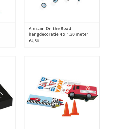
Amscan On the Road
hangdecoratie 4 x 1.30 meter
€4,50
 stuks
Amscan On the road uitdeelcadeautjes 24-
delig
GEN
TOEVOEGEN AAN WINKELWAGEN