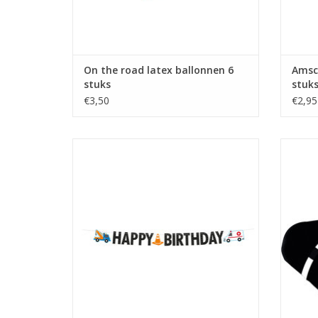
On the road latex ballonnen 6
Amsc
stuks
stuk
€3,50
€2,95
On the road letterslinger happy birthday
Amsca
1.80 meter
TO
TOEVOEGEN AAN WINKELWAGEN