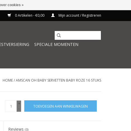
over cookies »
0 Artikelen - €0,00
Mijn account / Registreren
ESTVERSIERING
SPECIALE MOMENTEN
HOME
/
AMSCAN OH BABY SERVETTEN BABY ROZE 16 STUKS
+
TOEVOEGEN AAN WINKELWAGEN
-
Reviews
(0)