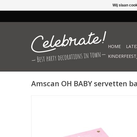
Wij slaan coo
HOME
LATE
KINDERFEEST
Amscan OH BABY servetten ba