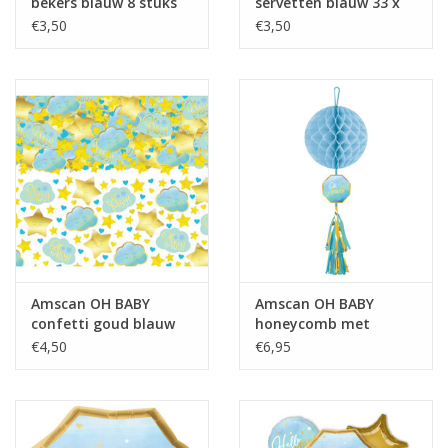
bekers blauw 8 stuks
servetten blauw 33 x
33 cm 16 stuks
€3,50
€3,50
Amscan OH BABY
Amscan OH BABY
confetti goud blauw
honeycomb met
70 gram
decoratie blauw
€4,50
€6,95