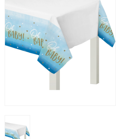
Cadeaus
Schmink&beauty
Accessoires