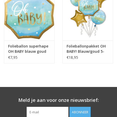
Folieballon superhape
Folieballonpakket OH
OH BABY blauw goud
BABY! Blauw/goud 5-
55 x 55 cm
delig
€7,95
€18,95
Meld je aan voor onze nieuwsbrief:
ABONNEER