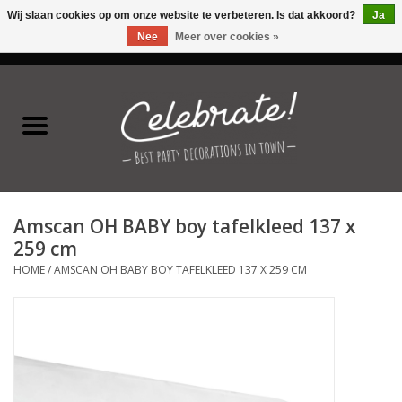
Wij slaan cookies op om onze website te verbeteren. Is dat akkoord?
Ja
Nee
Meer over cookies »
0 Artikelen - €0,00
Home
Latex ballonnen
Folie ballonnen
Amscan OH BABY boy tafelkleed 137 x
Verjaardag thema's
259 cm
HOME
/
AMSCAN OH BABY BOY TAFELKLEED 137 X 259 CM
Feestversiering
Speciale momenten
Kinderfeestjes