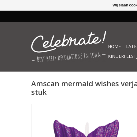
Wij slaan coo
HOME
LATE
KINDERFEEST
Amscan mermaid wishes verj
stuk