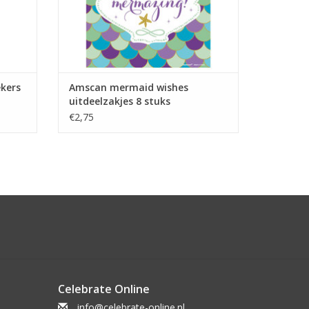
kers
Amscan mermaid wishes
uitdeelzakjes 8 stuks
€2,75
Celebrate Online
info@celebrate-online.nl