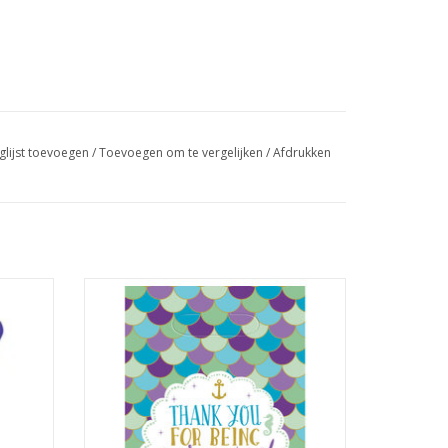
glijst toevoegen
/
Toevoegen om te vergelijken
/
Afdrukken
 stuks
Amscan mermaid wishes uitdeelzakjes 8
stuks
GEN
TOEVOEGEN AAN WINKELWAGEN