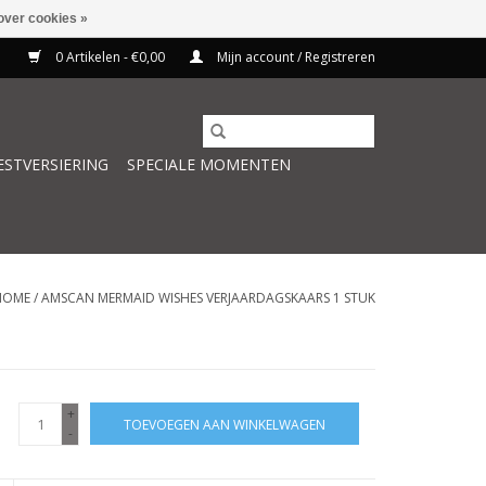
over cookies »
0 Artikelen - €0,00
Mijn account / Registreren
ESTVERSIERING
SPECIALE MOMENTEN
HOME
/
AMSCAN MERMAID WISHES VERJAARDAGSKAARS 1 STUK
+
TOEVOEGEN AAN WINKELWAGEN
-