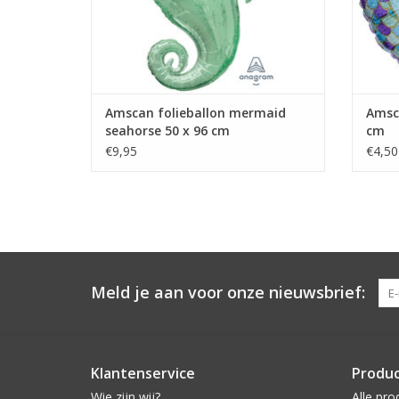
Amscan folieballon mermaid
Amsc
seahorse 50 x 96 cm
cm
€9,95
€4,50
Meld je aan voor onze nieuwsbrief:
Klantenservice
Produ
Wie zijn wij?
Alle pro