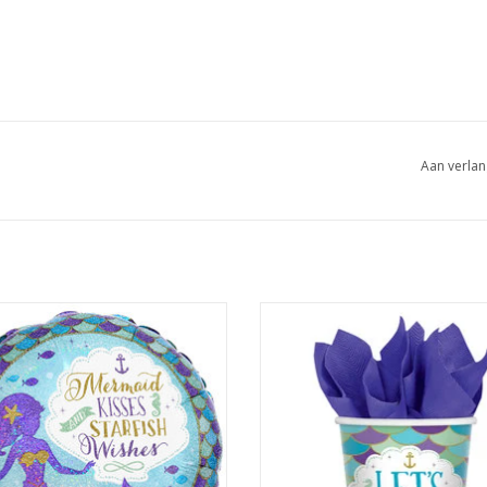
Aan verlan
can folieballon mermaid 43 cm
Amscan mermaid wishes bekers 8
EVOEGEN AAN WINKELWAGEN
TOEVOEGEN AAN WINKELWA