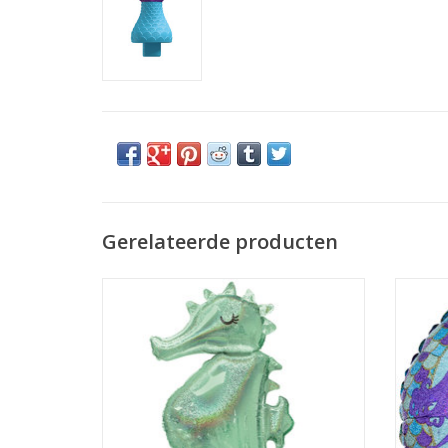
Gerelateerde producten
Amscan folieballon mermaid seahorse 50
Ams
x 96 cm
TO
TOEVOEGEN AAN WINKELWAGEN