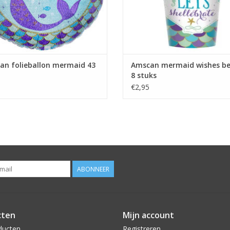
an folieballon mermaid 43
Amscan mermaid wishes be
8 stuks
€2,95
ABONNEER
cten
Mijn account
ducten
Registreren