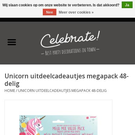
Wij slaan cookies op om onze website te verbeteren. Is dat akkoord?
Ja
Nee
Meer over cookies »
0 Artikelen - €0,00
Home
Latex ballonnen
Folie ballonnen
Unicorn uitdeelcadeautjes megapack 48-
Verjaardag thema's
delig
HOME
/
UNICORN UITDEELCADEAUTJES MEGAPACK 48-DELIG
Feestversiering
Speciale momenten
Kinderfeestjes