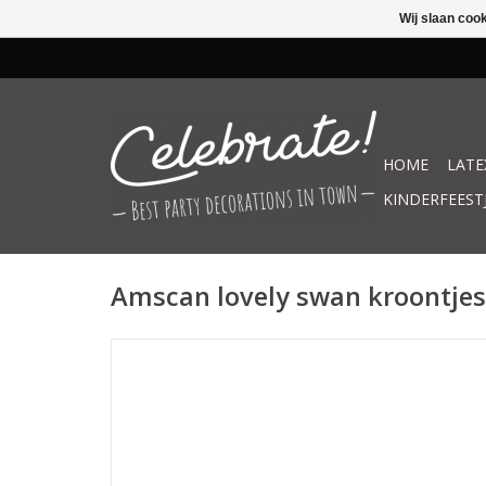
Wij slaan coo
HOME
LATE
KINDERFEEST
Amscan lovely swan kroontjes