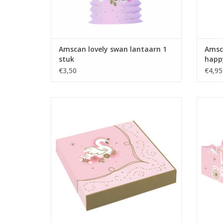
Amscan lovely swan lantaarn 1
Amsca
stuk
happ
€3,50
€4,95
Amscan lovely swan servetten 16 stuks
Amscan
TOEVOEGEN AAN WINKELWAGEN
TO