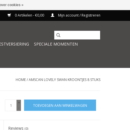
over cookies »
0 Artikelen - €0,00
Mijn account / Registreren
ESTVERSIERING
SPECIALE MOMENTEN
HOME
/
AMSCAN LOVELY SWAN KROONTJES 8 STUKS
+
TOEVOEGEN AAN WINKELWAGEN
-
Reviews
(0)