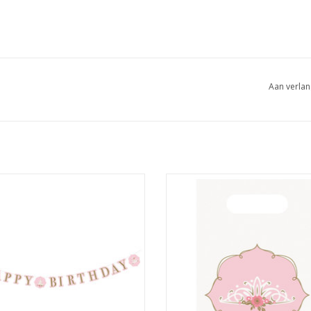
Aan verlan
n lovely swan letterslinger happy
Amscan lovely swan papier
birthday
uitdeelzakjes 8 stuks
EVOEGEN AAN WINKELWAGEN
TOEVOEGEN AAN WINKELWA