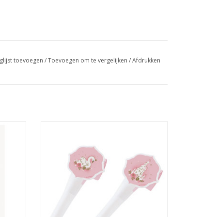
glijst toevoegen
/
Toevoegen om te vergelijken
/
Afdrukken
en
Amscan lovely swan roltongen 8 stuks
TOEVOEGEN AAN WINKELWAGEN
GEN