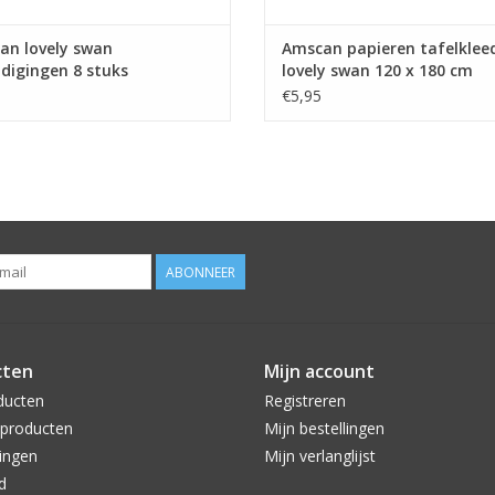
an lovely swan
Amscan papieren tafelklee
digingen 8 stuks
lovely swan 120 x 180 cm
€5,95
ABONNEER
cten
Mijn account
ducten
Registreren
producten
Mijn bestellingen
ingen
Mijn verlanglijst
d