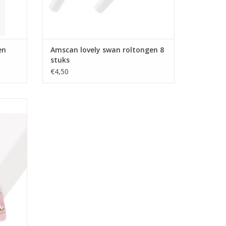
en
Amscan lovely swan roltongen 8
stuks
€4,50
y swan
GEN