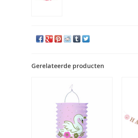
Gerelateerde producten
Amscan lovely swan lantaarn 1 stuk
Amsca
TOEVOEGEN AAN WINKELWAGEN
TO