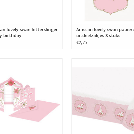
n lovely swan letterslinger
Amscan lovely swan papier
y birthday
uitdeelzakjes 8 stuks
€2,75
 lovely swan uitnodigingen 8 stuks
Amscan papieren tafelkleed lovel
120 x 180 cm
EVOEGEN AAN WINKELWAGEN
TOEVOEGEN AAN WINKELWA