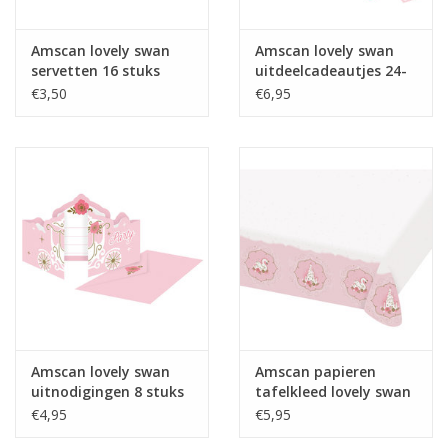
Amscan lovely swan
Amscan lovely swan
servetten 16 stuks
uitdeelcadeautjes 24-
delig
€3,50
€6,95
Amscan lovely swan
Amscan papieren
uitnodigingen 8 stuks
tafelkleed lovely swan
120 x 180 cm
€4,95
€5,95