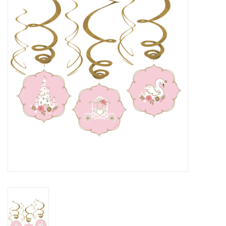
Cadeaus
Schmink&beauty
Accessoires