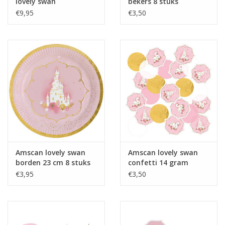
lovely swan
bekers 8 stuks
shimmering
€9,95
€3,50
Amscan lovely swan
Amscan lovely swan
borden 23 cm 8 stuks
confetti 14 gram
€3,95
€3,50