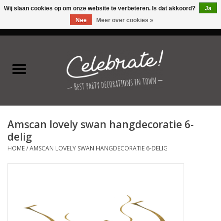
Wij slaan cookies op om onze website te verbeteren. Is dat akkoord?
Ja
Nee
Meer over cookies »
0 Artikelen - €0,00
Home
Latex ballonnen
Folie ballonnen
Amscan lovely swan hangdecoratie 6-
Verjaardag thema's
delig
HOME
/
AMSCAN LOVELY SWAN HANGDECORATIE 6-DELIG
Feestversiering
Speciale momenten
Kinderfeestjes