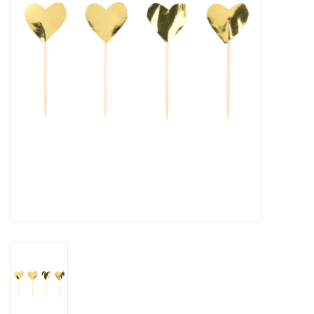
Cadeaus
Schmink&beauty
Accessoires