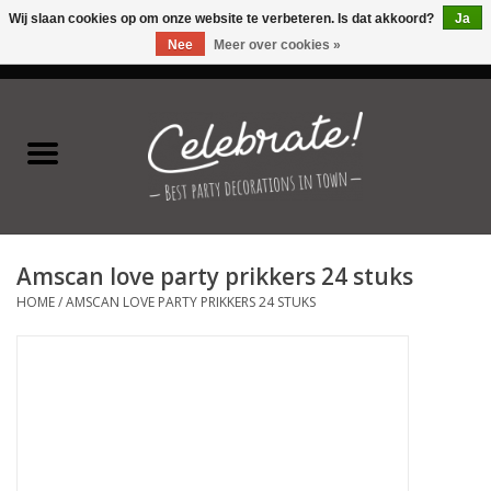
Wij slaan cookies op om onze website te verbeteren. Is dat akkoord?
Ja
Nee
Meer over cookies »
0 Artikelen - €0,00
Home
Latex ballonnen
Folie ballonnen
Amscan love party prikkers 24 stuks
Verjaardag thema's
HOME
/
AMSCAN LOVE PARTY PRIKKERS 24 STUKS
Feestversiering
Speciale momenten
Kinderfeestjes