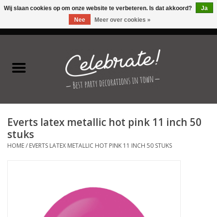
Wij slaan cookies op om onze website te verbeteren. Is dat akkoord?
Ja
Nee
Meer over cookies »
0 Artikelen - €0,00
Home
Latex ballonnen
Folie ballonnen
Everts latex metallic hot pink 11 inch 50
Verjaardag thema's
stuks
HOME
/
EVERTS LATEX METALLIC HOT PINK 11 INCH 50 STUKS
Feestversiering
Speciale momenten
Kinderfeestjes