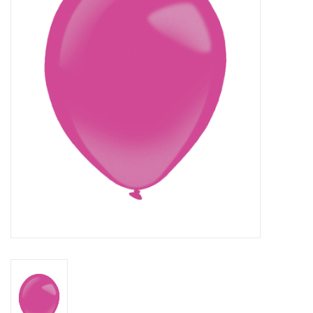
Cadeaus
Schmink&beauty
Accessoires