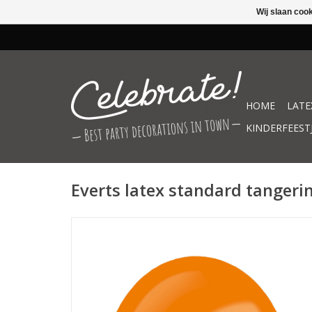
Wij slaan coo
HOME
LATE
KINDERFEEST
Everts latex standard tangeri