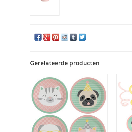
Gerelateerde producten
Amscan hello pets borden 23 cm 8 stuks
He
TOEVOEGEN AAN WINKELWAGEN
TO