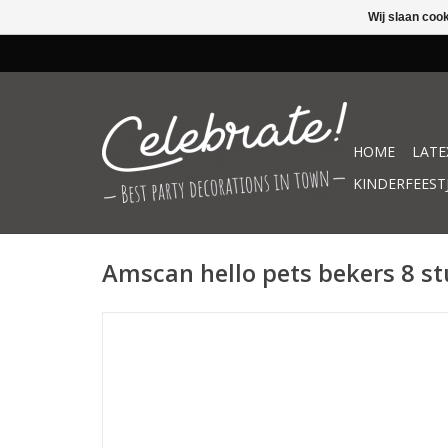
Wij slaan coo
HOME
LATE
KINDERFEEST
Amscan hello pets bekers 8 s