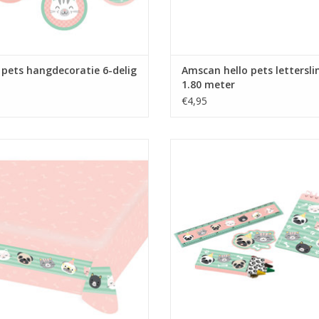
 pets hangdecoratie 6-delig
Amscan hello pets lettersli
1.80 meter
€4,95
 hello pets tafelkleed 1.15 x 1.75
Amscan hello pets uitdeelcadeaut
meter
delig
EVOEGEN AAN WINKELWAGEN
TOEVOEGEN AAN WINKELWA