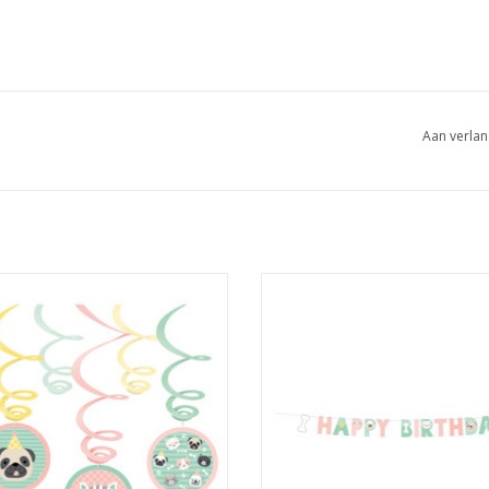
Aan verlan
llo pets hangdecoratie 6-delig
Amscan hello pets letterslinger 1.
EVOEGEN AAN WINKELWAGEN
TOEVOEGEN AAN WINKELWA