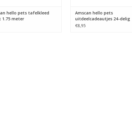
n hello pets tafelkleed
Amscan hello pets
x 1.75 meter
uitdeelcadeautjes 24-delig
€8,95