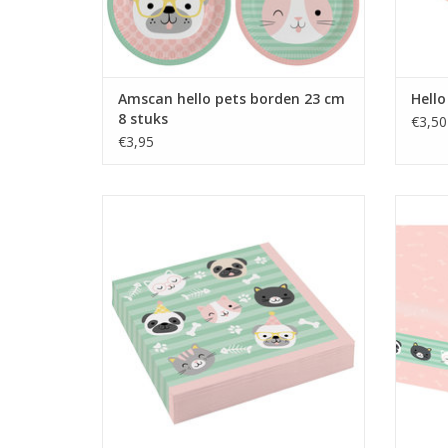
Amscan hello pets borden 23 cm
Hello
8 stuks
€3,50
€3,95
Amscan hello pets servetten 33 x 33 cm 20
Amscan
stuks
TOEVOEGEN AAN WINKELWAGEN
TO