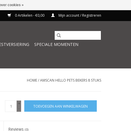
over cookies »
0 Artikelen - €0,00
Mijn account / Registreren
ESTVERSIERING
SPECIALE MOMENTEN
HOME
/
AMSCAN HELLO PETS BEKERS 8 STUKS
+
TOEVOEGEN AAN WINKELWAGEN
-
Reviews
(0)