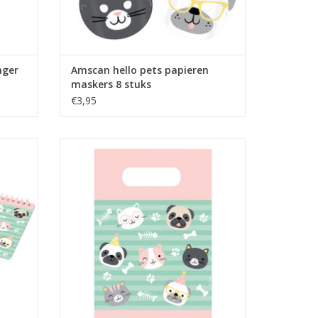
nger
Amscan hello pets papieren
maskers 8 stuks
€3,95
jes 24-
Amscan hello pets uitdeelzakjes 8 stuks
TOEVOEGEN AAN WINKELWAGEN
GEN