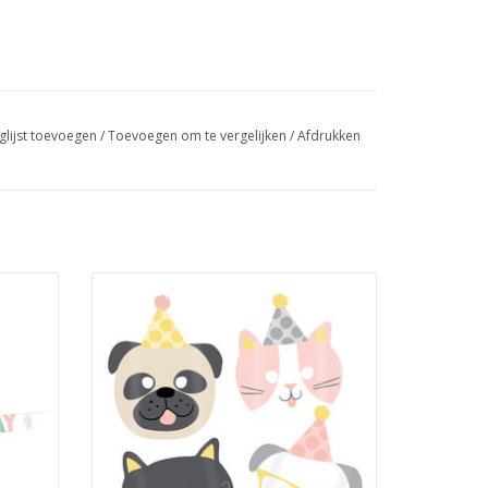
glijst toevoegen
/
Toevoegen om te vergelijken
/
Afdrukken
80 meter
Amscan hello pets papieren maskers 8
stuks
GEN
TOEVOEGEN AAN WINKELWAGEN