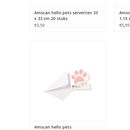
Amscan hello pets servetten 33
Amsca
x 33 cm 20 stuks
1.15 
€3,50
€5,95
Amscan hello pets uitnodigingen 8 stuks
TOEVOEGEN AAN WINKELWAGEN
Amscan hello pets