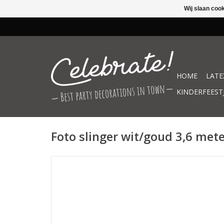
Wij slaan coo
HOME
LATE
KINDERFEEST
Foto slinger wit/goud 3,6 met