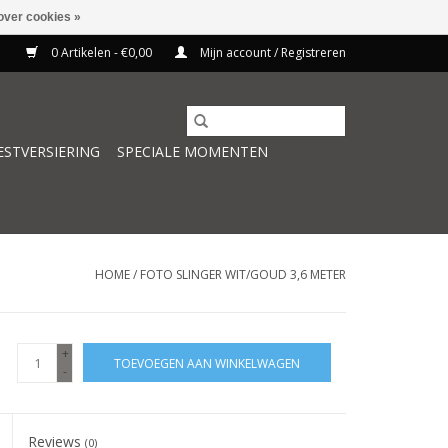
over cookies »
0 Artikelen - €0,00
Mijn account / Registreren
ESTVERSIERING
SPECIALE MOMENTEN
HOME
/
FOTO SLINGER WIT/GOUD 3,6 METER
+
TOEVOEGEN AAN WINKELWAGEN
-
Reviews
(0)