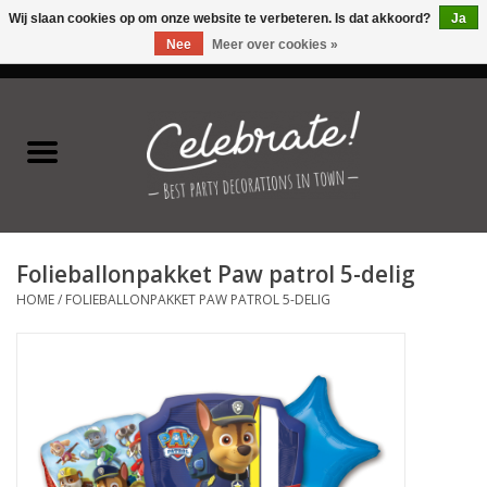
Wij slaan cookies op om onze website te verbeteren. Is dat akkoord?
Ja
Nee
Meer over cookies »
0 Artikelen - €0,00
Home
Latex ballonnen
Folie ballonnen
Folieballonpakket Paw patrol 5-delig
Verjaardag thema's
HOME
/
FOLIEBALLONPAKKET PAW PATROL 5-DELIG
Feestversiering
Speciale momenten
Kinderfeestjes