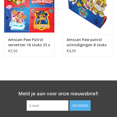
Amscan Paw Patrol
Amscan Paw patrol
servetten 16 stuks 33 x
uitnodigingen 8 stuks
33 cm
€3,50
€4,95
Meld je aan voor onze nieuwsbrief:
ABONNEER