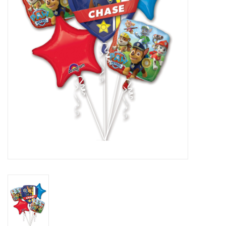
Cadeaus
Schmink&beauty
Accessoires