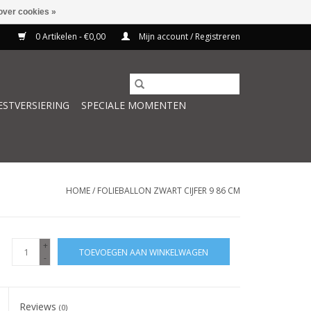
over cookies »
0 Artikelen - €0,00
Mijn account / Registreren
ESTVERSIERING
SPECIALE MOMENTEN
HOME
/
FOLIEBALLON ZWART CIJFER 9 86 CM
+
TOEVOEGEN AAN WINKELWAGEN
-
Reviews
(0)