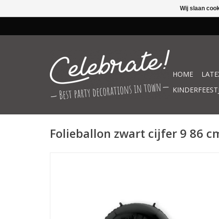
Wij slaan coo
HOME
LATE
KINDERFEEST
Folieballon zwart cijfer 9 86 c