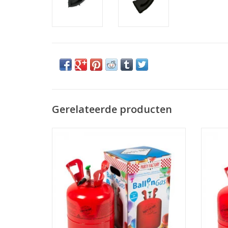
Gerelateerde producten
Helium tank standaard
TOEVOEGEN AAN WINKELWAGEN
TO