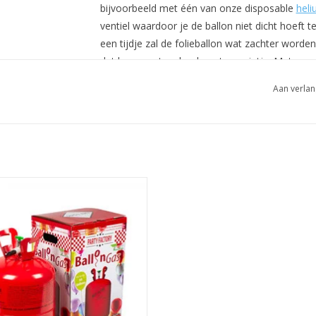
bijvoorbeeld met één van onze disposable
heli
ventiel waardoor je de ballon niet dicht hoeft 
een tijdje zal de folieballon wat zachter worde
dat kan eventueel ook met een rietje. Met een r
blazen waardoor de ballon weer mooi strak wo
Aan verlan
Vullen met lucht?
Het is mogelijk om de ballon met lucht te vulle
of met een rietje.
Helium tank groot
EVOEGEN AAN WINKELWAGEN