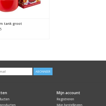
um tank groot
5
ABONNEER
cten
Mijn account
ducten
Registreren
producten
Mijn bestellingen