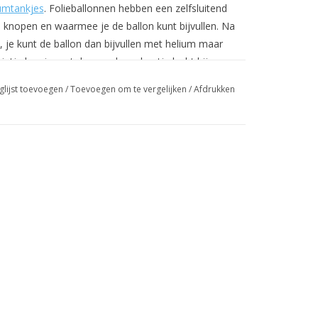
umtankjes
. Folieballonnen hebben een zelfsluitend
te knopen en waarmee je de ballon kunt bijvullen. Na
n, je kunt de ballon dan bijvullen met helium maar
ietje kun je met de mond een beetje lucht bij
rdt.
glijst toevoegen
/
Toevoegen om te vergelijken
/
Afdrukken
n. Dit kan m.b.v. van een pompje met een lange tuit