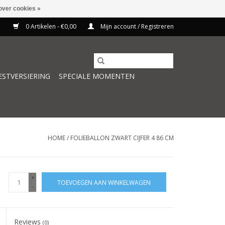
over cookies »
0 Artikelen - €0,00
Mijn account / Registreren
ESTVERSIERING
SPECIALE MOMENTEN
HOME
/
FOLIEBALLON ZWART CIJFER 4 86 CM
+
TOEVOEGEN AAN WINKELWAGEN
-
Reviews
(0)