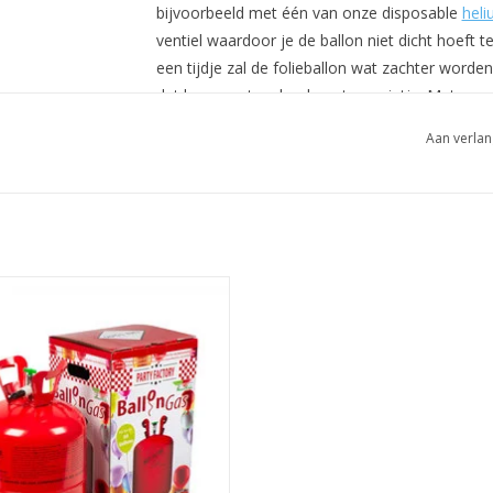
bijvoorbeeld met één van onze disposable
heli
ventiel waardoor je de ballon niet dicht hoeft 
een tijdje zal de folieballon wat zachter worde
dat kan eventueel ook met een rietje. Met een r
blazen waardoor de ballon weer mooi strak wo
Aan verlan
Vullen met lucht?
Het is mogelijk om de ballon met lucht te vulle
of met een rietje.
Helium tank groot
EVOEGEN AAN WINKELWAGEN