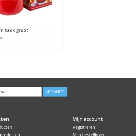
um tank groot
5
ABONNEER
cten
Mijn account
ducten
Registreren
producten
Mijn bestellingen