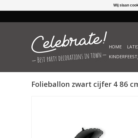
Wij slaan coo
HOME
LATE
KINDERFEEST
Folieballon zwart cijfer 4 86 c