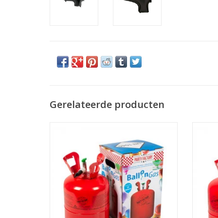
Gerelateerde producten
Helium tank standaard
TOEVOEGEN AAN WINKELWAGEN
TO