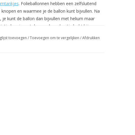
umtankjes
. Folieballonnen hebben een zelfsluitend
te knopen en waarmee je de ballon kunt bijvullen. Na
n, je kunt de ballon dan bijvullen met helium maar
ietje kun je met de mond een beetje lucht bij
rdt.
glijst toevoegen
/
Toevoegen om te vergelijken
/
Afdrukken
n. Dit kan m.b.v. van een pompje met een lange tuit