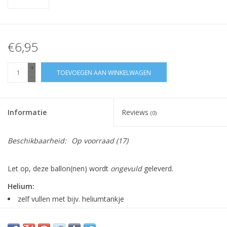
€6,95
+
TOEVOEGEN AAN WINKELWAGEN
-
Informatie
Reviews
(0)
Beschikbaarheid:
Op voorraad
(17)
Let op, deze ballon(nen) wordt
ongevuld
geleverd.
Helium:
zelf vullen met bijv. heliumtankje
ballon blijft zweven
minimaal 1 week goed (meestal veel langer)