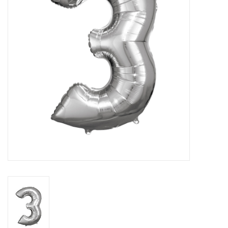
Cadeaus
Schmink&beauty
Accessoires