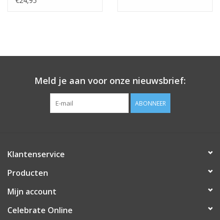
€24,95
Vullen met lucht?
Het is mogelijk om de ballon met lucht te vullen. Dit kan m.b.v.
van een pompje met een lange tuit of met een rietje.
Meld je aan voor onze nieuwsbrief:
ABONNEER
Klantenservice
Producten
Mijn account
Celebrate Online