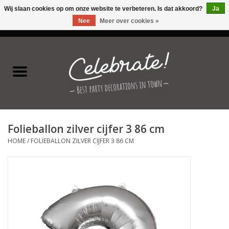
Wij slaan cookies op om onze website te verbeteren. Is dat akkoord?
Ja
Nee
Meer over cookies »
0 Artikelen - €0,00
Home
Latex ballonnen
Folie ballonnen
Folieballon zilver cijfer 3 86 cm
Verjaardag thema's
HOME
/
FOLIEBALLON ZILVER CIJFER 3 86 CM
Feestversiering
Speciale momenten
Kinderfeestjes