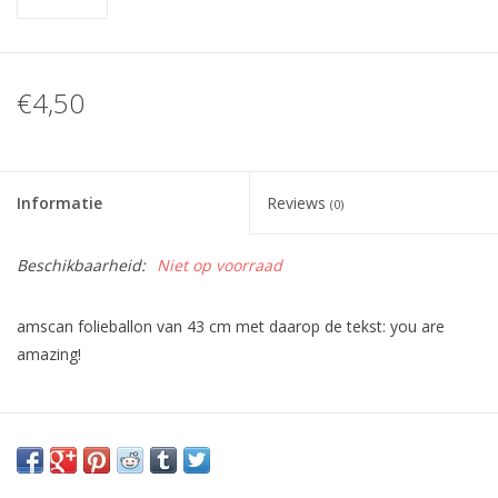
€4,50
Informatie
Reviews
(0)
Beschikbaarheid:
Niet op voorraad
amscan folieballon van 43 cm met daarop de tekst: you are
amazing!
Let op, deze ballon(nen) wordt
ongevuld
geleverd.
Helium: