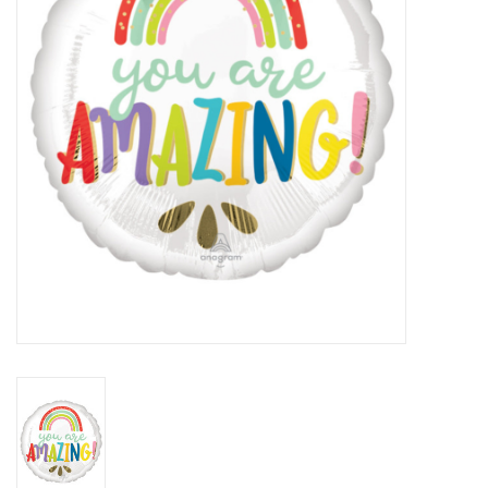
Cadeaus
Schmink&beauty
Accessoires