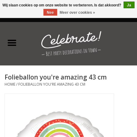
Wij slaan cookies op om onze website te verbeteren. Is dat akkoord?
Ja
Nee
Meer over cookies »
0 Artikelen - €0,00
Home
Latex ballonnen
Folie ballonnen
Folieballon you're amazing 43 cm
Verjaardag thema's
HOME
/
FOLIEBALLON YOU'RE AMAZING 43 CM
Feestversiering
Speciale momenten
Kinderfeestjes