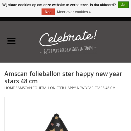
Wij slaan cookies op om onze website te verbeteren. Is dat akkoord?
Ja
Nee
Meer over cookies »
0 Artikelen - €0,00
Home
Latex ballonnen
Folie ballonnen
Amscan folieballon ster happy new year
Verjaardag thema's
stars 48 cm
HOME
/
AMSCAN FOLIEBALLON STER HAPPY NEW YEAR STARS 48 CM
Feestversiering
Speciale momenten
Kinderfeestjes