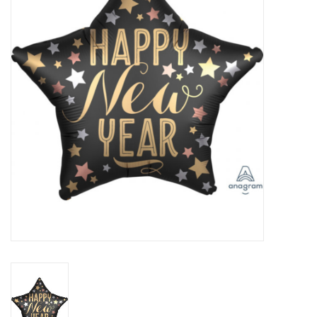
Cadeaus
Schmink&beauty
Accessoires