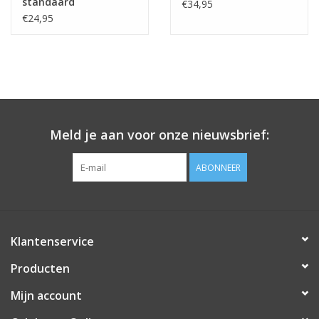
standaard
€34,95
waardoor de ballon weer mooi strak wordt.
€24,95
Vullen met lucht?
Het is mogelijk om de ballon met lucht te vullen. Dit kan m.b.v.
van een pompje met een lange tuit of met een rietje.
Meld je aan voor onze nieuwsbrief:
ABONNEER
Klantenservice
Producten
Mijn account