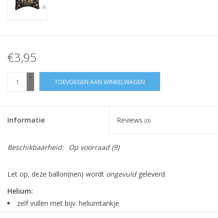
€3,95
+
TOEVOEGEN AAN WINKELWAGEN
-
Informatie
Reviews
(0)
Beschikbaarheid:
Op voorraad
(9)
Let op, deze ballon(nen) wordt
ongevuld
geleverd.
Helium:
zelf vullen met bijv. heliumtankje
ballon blijft zweven