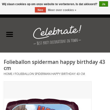
Wij slaan cookies op om onze website te verbeteren. Is dat akkoord?
Ja
Nee
Meer over cookies »
0 Artikelen - €0,00
Home
Latex ballonnen
Folie ballonnen
Folieballon spiderman happy birthday 43
Verjaardag thema's
cm
HOME
/
FOLIEBALLON SPIDERMAN HAPPY BIRTHDAY 43 CM
Feestversiering
Speciale momenten
Kinderfeestjes