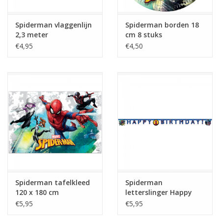
Spiderman vlaggenlijn
Spiderman borden 18
2,3 meter
cm 8 stuks
€4,95
€4,50
Spiderman tafelkleed
Spiderman
120 x 180 cm
letterslinger Happy
Birthday 2 meter
€5,95
€5,95