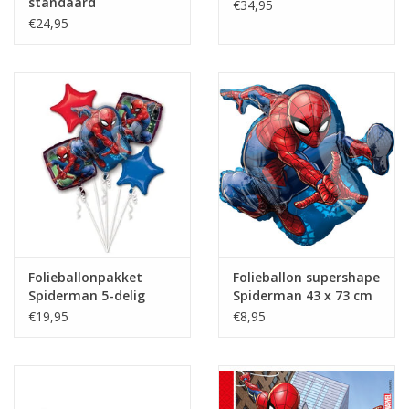
standaard
€34,95
waardoor de ballon weer mooi strak wordt.
€24,95
Vullen met lucht?
Het is mogelijk om de ballon met lucht te vullen. Dit kan m.b.v.
van een pompje met een lange tuit of met een rietje.
Folieballonpakket
Folieballon supershape
Spiderman 5-delig
Spiderman 43 x 73 cm
€19,95
€8,95