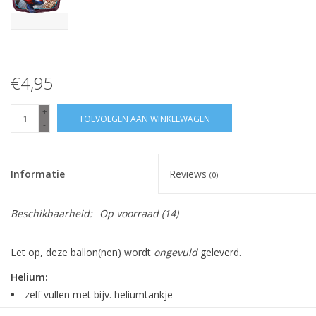
€4,95
+
TOEVOEGEN AAN WINKELWAGEN
-
Informatie
Reviews
(0)
Beschikbaarheid:
Op voorraad
(14)
Let op, deze ballon(nen) wordt
ongevuld
geleverd.
Helium:
zelf vullen met bijv. heliumtankje
ballon blijft zweven