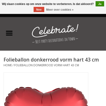
Wij slaan cookies op om onze website te verbeteren. Is dat akkoord?
Ja
Nee
Meer over cookies »
0 Artikelen - €0,00
Home
Latex ballonnen
Folie ballonnen
Folieballon donkerrood vorm hart 43 cm
Verjaardag thema's
HOME
/
FOLIEBALLON DONKERROOD VORM HART 43 CM
Feestversiering
Speciale momenten
Kinderfeestjes