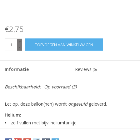
€2,75
+
TOEVOEGEN AAN WINKELWAGEN
-
Informatie
Reviews
(0)
Beschikbaarheid:
Op voorraad
(3)
Let op, deze ballon(nen) wordt
ongevuld
geleverd.
Helium:
zelf vullen met bijv. heliumtankje
ballon blijft zweven
minimaal 1 week goed (meestal veel langer)