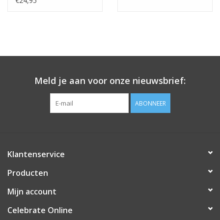
€24,95
Vullen met lucht?
Het is mogelijk om de ballon met lucht te vullen. Dit kan m.b.v.
van een pompje met een lange tuit of met een rietje.
Meld je aan voor onze nieuwsbrief:
ABONNEER
Klantenservice
Producten
Mijn account
Celebrate Online