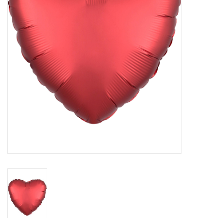
Cadeaus
Schmink&beauty
Accessoires